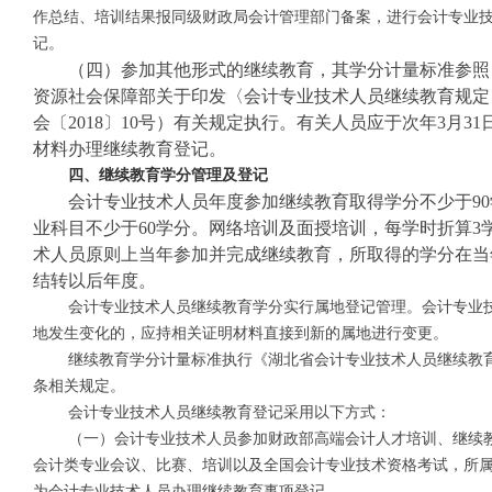
作总结、培训结果报同级财政局会计管理部门备案，进行会计专业
记。
（四）参加其他形式的继续教育，其学分计量标准参照
资源社会保障部关于印发〈会计专业技术人员继续教育规定
会〔
2018〕10号）有关规定执行。有关人员应于次年3月3
材料办理继续教育登记。
四、
继续教育
学分管理
及
登记
会计专业技术人员年度参加继续教育取得学分不少于
9
业科目不少于60学分。网络培训及面授培训，每学时折算3
术人员原则上当年参加并完成继续教育，所取得的学分在当
结转以后年度。
会计专业技术人员继续教育学分实行属地登记管理。会计专业
地发生变化的，应持相关证明材料直接到新的属地进行变更。
继续教育学分计量标准执行《
湖北省会计专业技术人员继续教
条相关规定。
会计专业技术人员继续教育登记采用以下方式：
（一）会计专业技术人员参加财政部高端会计人才培训、继续
会计类专业会议、比赛、培训以及全国会计专业技术资格考试，所
为会计专业技术人员办理继续教育事项登记。