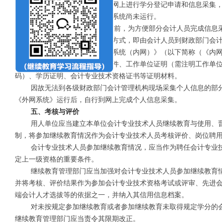
系统》），供全省会计人员通过网上进行学分登记申请和信息采集
完成登记和采集等事项。目前该系统尚未运行。
在《外网系统》未投入运行前，为方便部分会计人员完成信息
人员信息采集将采用现场办理的方式，即由会计人员到财政部门会
北省会计人员综合信息集成管理系统（内网）》（以下简称（《内
集。现场采集时需携带身份证原件、工作单位证明（需注明工作单
码）、学历证明、会计专业技术资格证书等证明材料。
因故无法到各级财政部门会计管理机构现场采集个人信息的部
《外网系统》运行后，自行到网上完成个人信息采集。
五
、
考核与评价
用人单位应当建立本单位会计专业技术人员继续教育与使用、
制，将参加继续教育情况作为会计专业技术人员考核评价、岗位聘
会计专业技术人员参加继续教育情况，应当作为聘任会计专业
定上一级资格
的重要条件。
继续教育管理部门应当加强对会计专业技术人员参加继续教育
并将考核、评价结果作为参加会计专业技术资格考试或评审、先进
端会计人才选拔等的依据之一，并纳入其信用信息档案。
对未按规定参加继续教育或者参加继续教育未取得规定学分的
继续教育管理部门应当责令其限期改正。