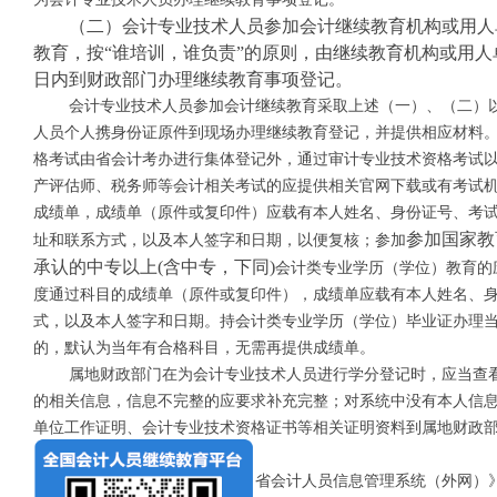
（二）会计专业技术人员参加会计继续教育机构或用人
教育，按
“谁培训，谁负责”的原则，由继续教育机构或用人
日内到财政部门办理继续教育事项登记。
会计专业技术人员参加会计继续教育采取上述（一）、（二）
人员个人携身份证原件到现场办理继续教育登记，并提供相应材料
格考试由省会计考办进行集体登记外，通过审计专业技术资格考试
产评估师、税务师等会计相关考试的应提供相关官网下载或有考试
成绩单，成绩单（原件或复印件）应载有本人姓名、身份证号、考
参加国家教
址和联系方式，以及本人签字和日期，以便复核；参加
承认的中专以上
(含中专，下同)
会计类专业学历（学位）教育的
度通过科目的成绩单（原件或复印件
），成绩单应载有本人姓名、
式，以及本人签字和日期。持会计类专业学历（学位）毕业证办理
的，默认为当年有合格科目，无需再提供成绩单。
属地财政部门在为会计专业技术人员进行学分登记时，应当查
的相关信息，信息不完整的应要求补充完整；对系统中没有本人信
单位工作证明、会计专业技术资格证书等相关证明资料到属地财政
作为新增人员纳入管理系统。
省会计考办正在开发《湖北省会计人员信息管理系统（外网）